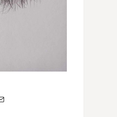
edIn
E-
Mail