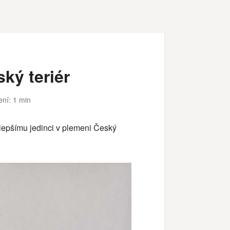
ký teriér
ení: 1 min
jlepšímu jedinci v plemeni Český