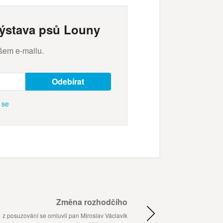
výstava psů Louny
šem e-mailu.
Odebírat
t se
Změna rozhodčího
z posuzování se omluvil pan Miroslav Václavík