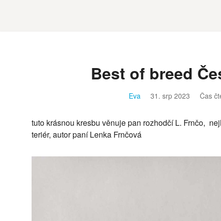
Best of breed Čes
Eva
31. srp 2023
Čas čt
tuto krásnou kresbu věnuje pan rozhodčí L. Frnčo, ne
teriér, autor paní Lenka Frnčová